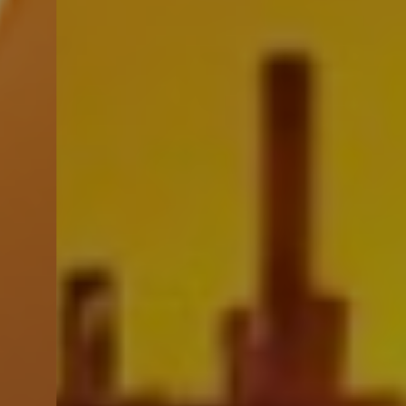
QUESTION DEG
E-LEARNING
ADVIES
088-7744333