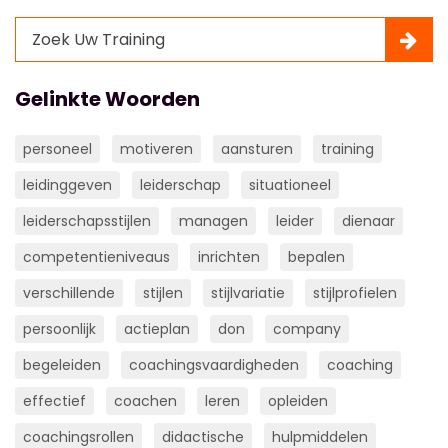
Gelinkte Woorden
personeel
motiveren
aansturen
training
leidinggeven
leiderschap
situationeel
leiderschapsstijlen
managen
leider
dienaar
competentieniveaus
inrichten
bepalen
verschillende
stijlen
stijlvariatie
stijlprofielen
persoonlijk
actieplan
don
company
begeleiden
coachingsvaardigheden
coaching
effectief
coachen
leren
opleiden
coachingsrollen
didactische
hulpmiddelen