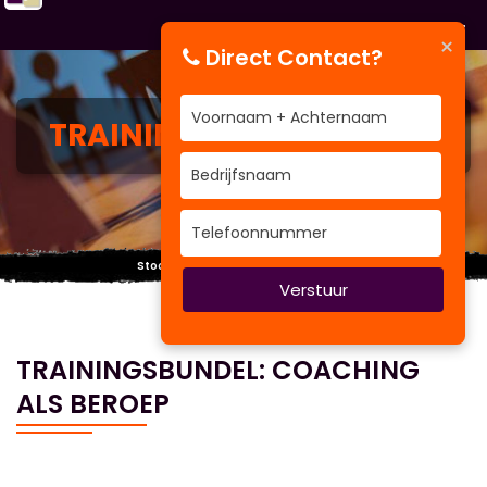
×
Direct Contact?
TRAININGS
CATEGORIEËN
Stoot je hoofd niet tegen de wolken.
Verstuur
TRAININGSBUNDEL: COACHING
ALS BEROEP