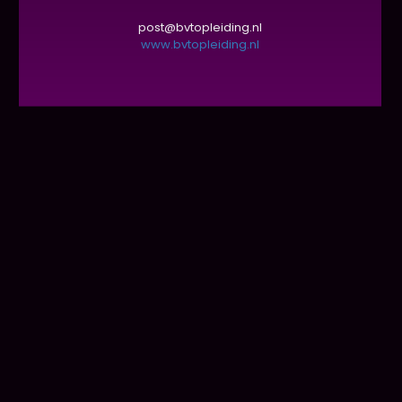
post@bvtopleiding.nl
www.bvtopleiding.nl