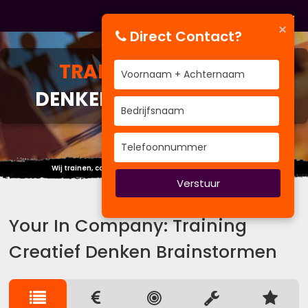
×
Direct Contact?
TRAINING
CREATIEF
DENKEN BRAINSTORMEN
Wij trainen, coachen om uw performance te verbeteren
Verstuur
Your In Company: Training
Creatief Denken Brainstormen