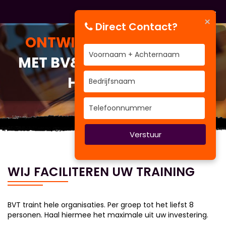
×
Direct Contact?
ONTWIKKEL UZELF
TRAIN
MET BV&T UZELF NAAR EEN
HOGER LEVEL
Verstuur
WIJ FACILITEREN UW TRAINING
BVT traint hele organisaties. Per groep tot het liefst 8
personen. Haal hiermee het maximale uit uw investering.