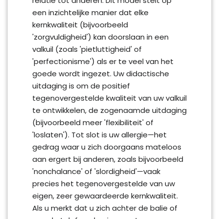
relatie tot anderen. Dit model stelt op
een inzichtelijke manier dat elke
kernkwaliteit (bijvoorbeeld
'zorgvuldigheid') kan doorslaan in een
valkuil (zoals 'pietluttigheid' of
'perfectionisme') als er te veel van het
goede wordt ingezet. Uw didactische
uitdaging is om de positief
tegenovergestelde kwaliteit van uw valkuil
te ontwikkelen, de zogenaamde uitdaging
(bijvoorbeeld meer 'flexibiliteit' of
'loslaten'). Tot slot is uw allergie—het
gedrag waar u zich doorgaans mateloos
aan ergert bij anderen, zoals bijvoorbeeld
'nonchalance' of 'slordigheid'—vaak
precies het tegenovergestelde van uw
eigen, zeer gewaardeerde kernkwaliteit.
Als u merkt dat u zich achter de balie of