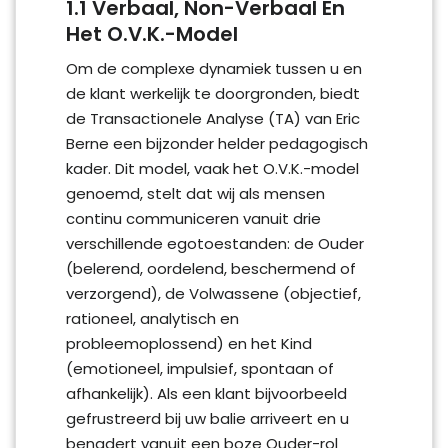
1.1 Verbaal, Non-Verbaal En
Het O.V.K.-Model
Om de complexe dynamiek tussen u en
de klant werkelijk te doorgronden, biedt
de Transactionele Analyse (TA) van Eric
Berne een bijzonder helder pedagogisch
kader. Dit model, vaak het O.V.K.-model
genoemd, stelt dat wij als mensen
continu communiceren vanuit drie
verschillende egotoestanden: de Ouder
(belerend, oordelend, beschermend of
verzorgend), de Volwassene (objectief,
rationeel, analytisch en
probleemoplossend) en het Kind
(emotioneel, impulsief, spontaan of
afhankelijk). Als een klant bijvoorbeeld
gefrustreerd bij uw balie arriveert en u
benadert vanuit een boze Ouder-rol