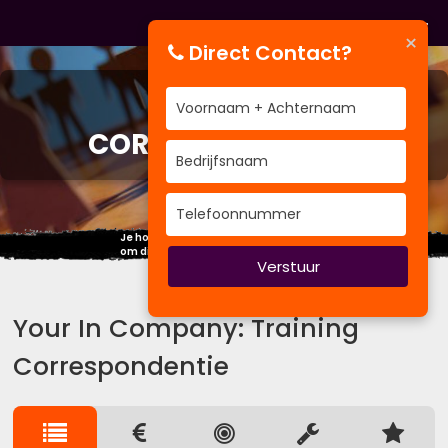
×
Direct Contact?
TRAINING
CORRESPONDENTIE
Je hoeft geen ander mens te worden,
om dingen eens anders aan te pakken.
Verstuur
Your In Company: Training
Correspondentie