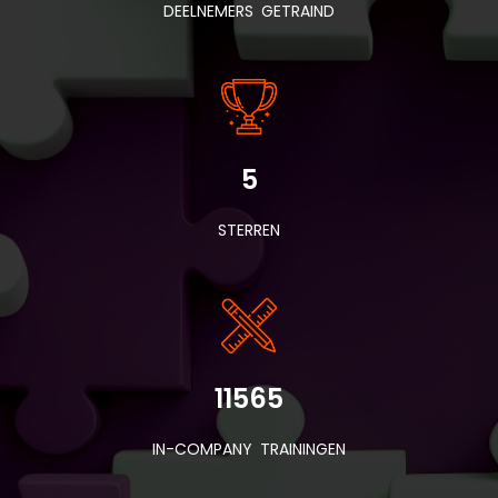
DEELNEMERS GETRAIND
5
STERREN
11565
IN-COMPANY TRAININGEN