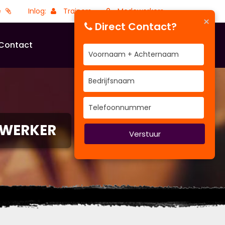
e
Inlog:
Trainers
Medewerkers
×
Direct Contact?
Contact
EWERKER
Verstuur