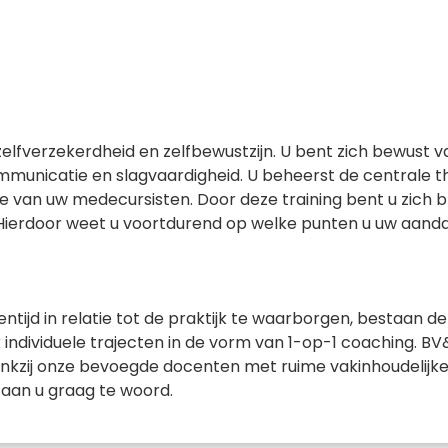
lfverzekerdheid en zelfbewustzijn. U bent zich bewust va
communicatie en slagvaardigheid. U beheerst de centrale 
ie van uw medecursisten. Door deze training bent u zich 
Hierdoor weet u voortdurend op welke punten u uw aanda
ijd in relatie tot de praktijk te waarborgen, bestaan de 
individuele trajecten in de vorm van 1-op-1 coaching. B
nkzij onze bevoegde docenten met ruime vakinhoudelijke 
staan u graag te woord.