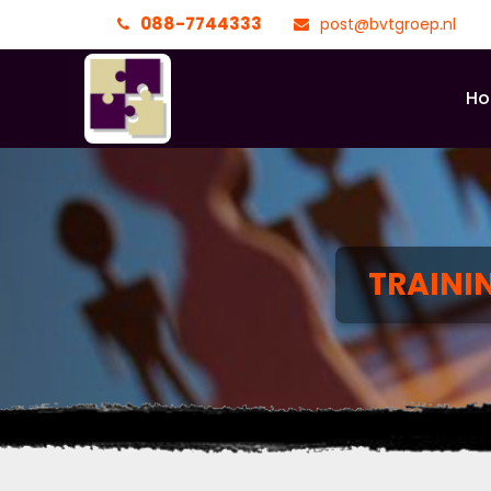
088-7744333
post@bvtgroep.nl
H
TRAINI