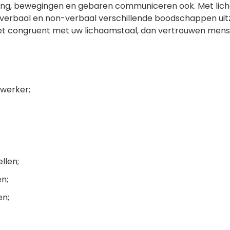
king, bewegingen en gebaren communiceren ook. Met lich
ie verbaal en non-verbaal verschillende boodschappen ui
iet congruent met uw lichaamstaal, dan vertrouwen men
ewerker;
llen;
n;
en;