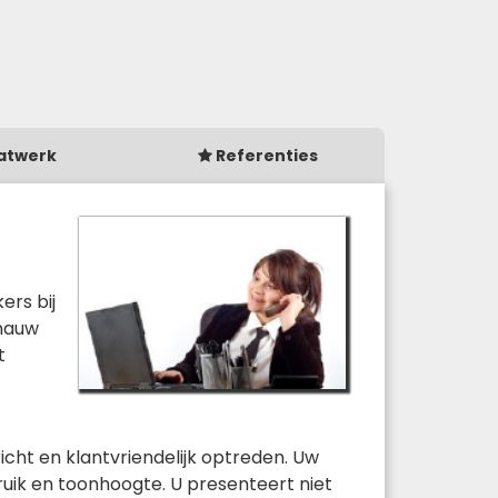
atwerk
Referenties
ers bij
 nauw
t
cht en klantvriendelijk optreden. Uw
bruik en toonhoogte. U presenteert niet