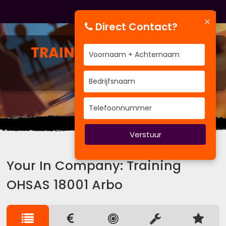
×
Direct Contact?
TRAINING
OHSAS 18001
ARBO
Hoe wilt u groeien.
Verstuur
Your In Company: Training
OHSAS 18001 Arbo