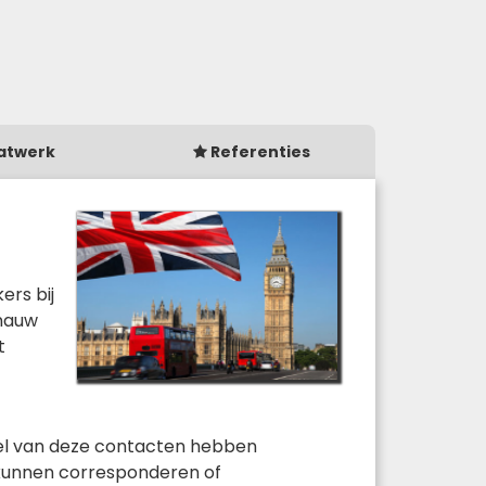
atwerk
Referenties
ers bij
 nauw
t
 Veel van deze contacten hebben
jk kunnen corresponderen of