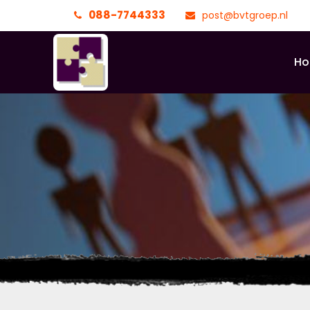
088-7744333
post@bvtgroep.nl
H