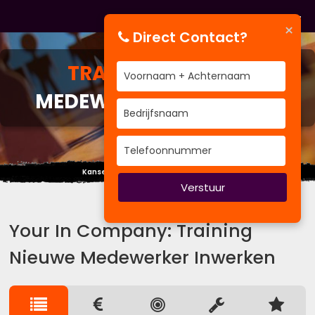
×
Direct Contact?
TRAINING
NIEUWE
MEDEWERKER INWERKEN
Kansen zien waar niemand ze verwacht.
Verstuur
Your In Company: Training
Nieuwe Medewerker Inwerken