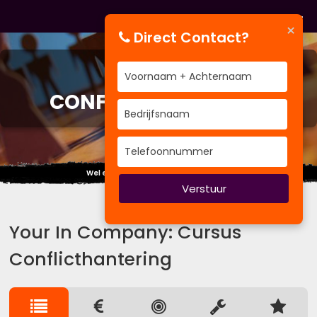
×
Direct Contact?
CURSUS
CONFLICTHANTERING
Wel eens gedacht aan: IKKE IKKE IKKE...
Verstuur
Your In Company: Cursus
Conflicthantering