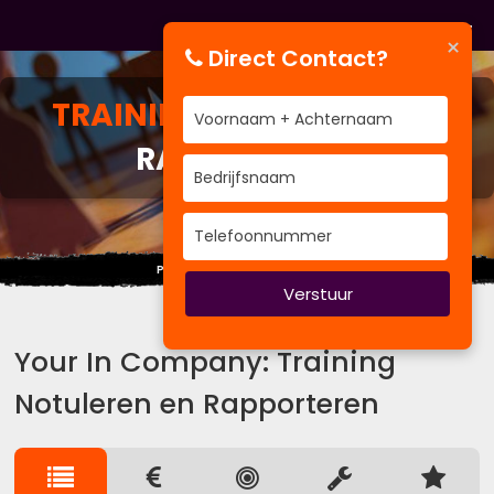
×
Direct Contact?
TRAINING
NOTULEREN EN
RAPPORTEREN
Processen zijn niet van papier.
Verstuur
Your In Company: Training
Notuleren en Rapporteren