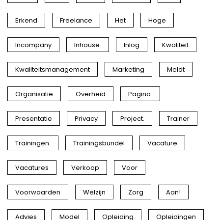
Erkend
Freelance
Het
Hoge
Incompany
Inhouse.
Inlog
Kwaliteit
Kwaliteitsmanagement
Marketing
Meldt
Organisatie
Overheid
Pagina.
Presentatie
Privacy
Project.
Trainer
Trainingen.
Trainingsbundel
Vacature
Vacatures
Verkoop
Voor
Voorwaarden
Welzijn
Zorg
Aan!
Advies
Model
Opleiding
Opleidingen