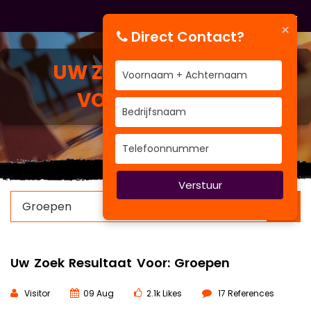
×
Direct Contact?
UW ZOEK RESULTAAT
VOOR:
GROEPEN
Verstuur
×
Uw Zoek Resultaat Voor: Groepen
Visitor
09 Aug
2.1k Likes
17 References