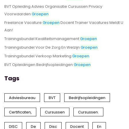
BVT Opleiding Advies Organisatie Cursussen Privacy
Voorwaarden
Groepen
Freelance Vacature
Groepen
Docent Trainer Vacatures Meldt U
Aan!
Trainingsbundel Kwaliteitsmanagement
Groepen
Trainingsbundel Voor De Zorg En Welzijn
Groepen
Trainingsbundel Verkoop Marketing
Groepen
BVT Opleidingen Bedrijfsopleidingen
Groepen
Tags
Adviesbureau
BVT
Bedrijfsopleidingen
Certificaten,
Cursussen
Cursussen.
DISC
De
Disc
Docent
En