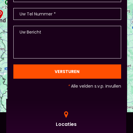
memory met de producten, ze in categorieën
opdelen (grootte/kleur/soort) en andere spelletjes.
- Als je hierbij je eigen creativiteit in wil zetten is
dat altijd mogelijk! Maar: overleg dit dan wel met
Piet of hij dit wil in plaats van een eindpresentatie
+ zorg ervoor dat de deelnemers wel hun
spreekvaardigheden kunnen laten zien, want hier
draait het uiteindelijk om. - Al deze dingen hoeven
natuurlijk niet, het ligt eraan waar jou voorkeur ligt
en die van Piet en vervolgens de deelnemers:
gezien de eindpresentaties van 5 minuten de
officiële/vaste werkvorm zijn. Voor beginners is het
VERSTUREN
standaard de presentatie (van 3 minuten, dan
nog met spiekbriefje). - Vergeet het
*
Alle velden s.v.p. invullen
evaluatieformulier niet :)
Locaties