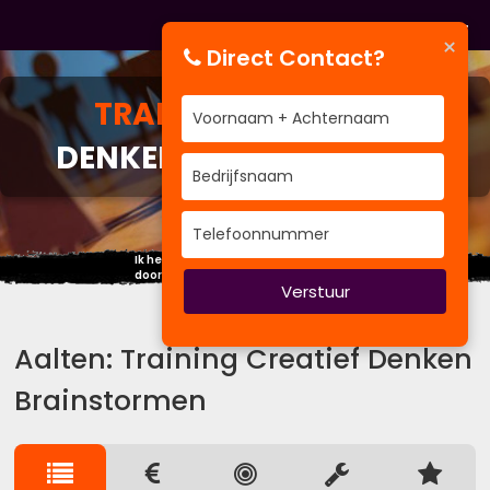
×
Direct Contact?
TRAINING
CREATIEF
DENKEN BRAINSTORMEN
Ik heb in mijn leven meer geleerd
door te luisteren dan door te spreken.
Verstuur
Aalten: Training Creatief Denken
Brainstormen