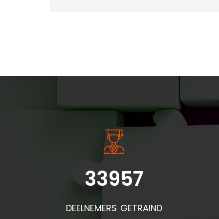
INSIDE INFORMATIE
33957
Bel
doo
DEELNEMERS GETRAIND
de