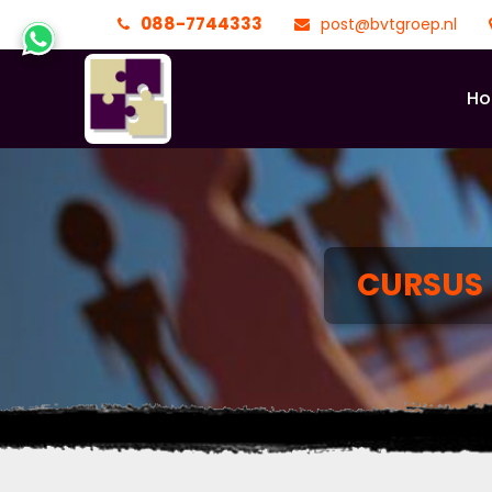
088-7744333
post@bvtgroep.nl
H
CURSUS