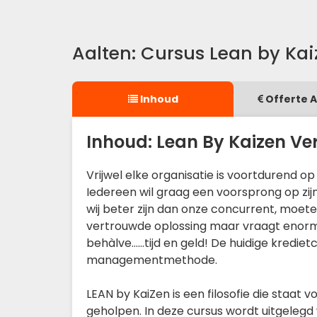
Aalten: Cursus Lean by K
Inhoud
Offerte 
Inhoud: Lean By Kaizen 
Vrijwel elke organisatie is voortdurend o
Iedereen wil graag een voorsprong op z
wij beter zijn dan onze concurrent, moete
vertrouwde oplossing maar vraagt enorme i
behàlve……tijd en geld! De huidige kredietcr
managementmethode.
LEAN by KaiZen is een filosofie die staat
geholpen. In deze cursus wordt uitgelegd