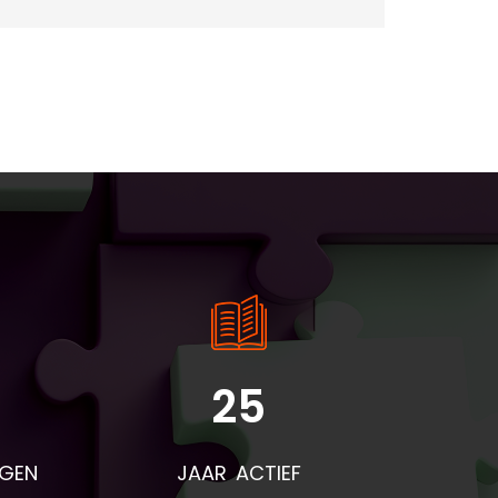
25
rden
voor
NGEN
JAAR ACTIEF
eze