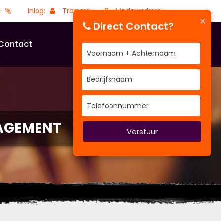
e
Inlog:
Trainers
Medewerkers
×
Direct Contact?
Contact
NAGEMENT
Verstuur