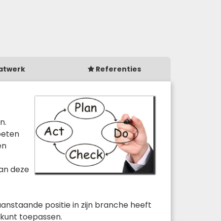
atwerk
Referenties
n.
oeten
en
van deze
aanstaande positie in zijn branche heeft
 kunt toepassen.