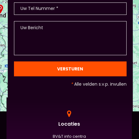
opdelen (grootte/kleur/soort) en andere spelletjes.
- Als je hierbij je eigen creativiteit in wil zetten is
dat altijd mogelijk! Maar: overleg dit dan wel met
Piet of hij dit wil in plaats van een eindpresentatie
+ zorg ervoor dat de deelnemers wel hun
spreekvaardigheden kunnen laten zien, want hier
draait het uiteindelijk om. - Al deze dingen hoeven
natuurlijk niet, het ligt eraan waar jou voorkeur ligt
en die van Piet en vervolgens de deelnemers:
gezien de eindpresentaties van 5 minuten de
officiële/vaste werkvorm zijn. Voor beginners is het
VERSTUREN
standaard de presentatie (van 3 minuten, dan
nog met spiekbriefje). - Vergeet het
*
Alle velden s.v.p. invullen
evaluatieformulier niet :)
Locaties
BV&T info centra