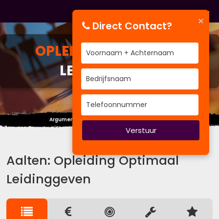
×
Direct Contact?
OPLEIDING
OPTIMAAL
LEIDINGGEVEN
Argumenten moet je niet tellen, maar wegen.
Verstuur
Aalten: Opleiding Optimaal
Leidinggeven