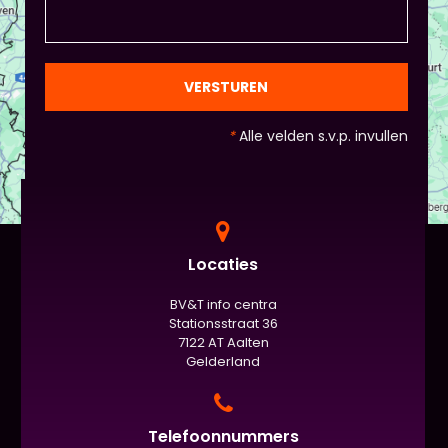
natuurlijk niet, het ligt eraan waar jou voorkeur ligt
en die van Piet en vervolgens de deelnemers:
gezien de eindpresentaties van 5 minuten de
officiële/vaste werkvorm zijn. Voor beginners is het
VERSTUREN
standaard de presentatie (van 3 minuten, dan
nog met spiekbriefje). - Vergeet het
*
Alle velden s.v.p. invullen
evaluatieformulier niet :)
Locaties
BV&T info centra
Stationsstraat 36
7122 AT Aalten
Gelderland
Telefoonnummers