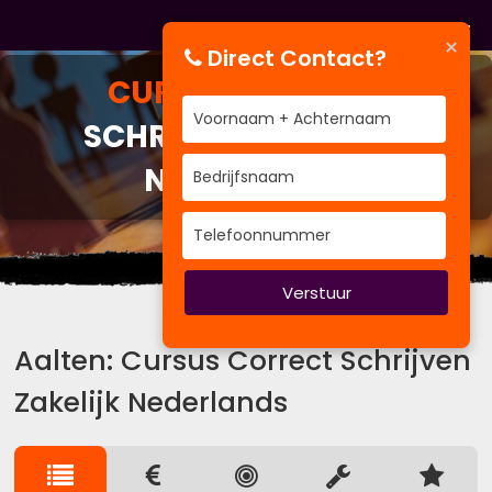
×
Direct Contact?
CURSUS
CORRECT
SCHRIJVEN ZAKELIJK
NEDERLANDS
Uit het verleden kun je leren.
Verstuur
Aalten: Cursus Correct Schrijven
Zakelijk Nederlands