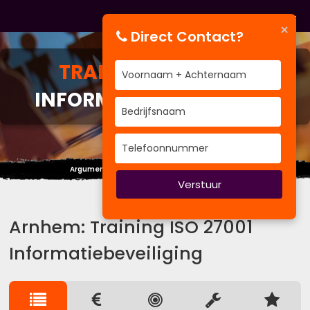
×
Direct Contact?
TRAINING
ISO 27001
INFORMATIEBEVEILIGING
Argumenten moet je niet tellen, maar wegen.
Verstuur
Arnhem: Training ISO 27001
Informatiebeveiliging