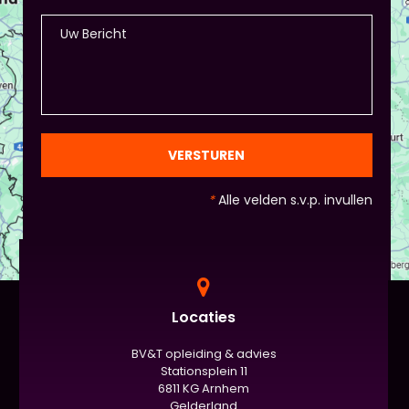
Piet of hij dit wil in plaats van een eindpresentatie
+ zorg ervoor dat de deelnemers wel hun
spreekvaardigheden kunnen laten zien, want hier
draait het uiteindelijk om. - Al deze dingen hoeven
natuurlijk niet, het ligt eraan waar jou voorkeur ligt
en die van Piet en vervolgens de deelnemers:
gezien de eindpresentaties van 5 minuten de
officiële/vaste werkvorm zijn. Voor beginners is het
VERSTUREN
standaard de presentatie (van 3 minuten, dan
nog met spiekbriefje). - Vergeet het
*
Alle velden s.v.p. invullen
evaluatieformulier niet :)
Locaties
BV&T opleiding & advies
Stationsplein 11
6811 KG Arnhem
Gelderland