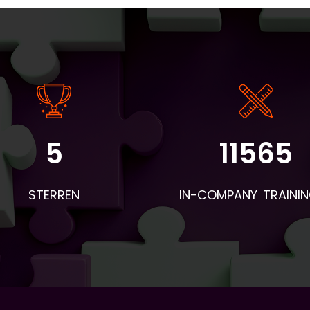
5
11565
angrijke informatie: - De instaptoets en intakeformulieren wo
r BV&T aangeleverd. - Voor de eerste les worden de boeken 
STERREN
IN-COMPANY TRAINI
 deelnemers en woordentrainers per post verstuurd. Neem d
mee naar de eerste les en geef ze aan de deelnemers. Apar
hiervan wordt een envelop verstuurd met naambordjes,
esentielijsten, pennen en evaluatieformulieren. - Voor aanvull
eriaal dat geprint moet worden: vraag BV&T hiervoor. - Stuu
loop van de lessen een bericht naar Piet Brands. Zijn e-mailad
 piet.brands@ah.nl. Hierin geef je aan wat als lesstof behandel
orstellen, onderwerp, wat qua grammatica, etc.) en wie wel/