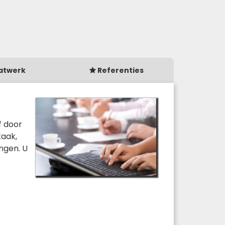
atwerk
Referenties
f door
taak,
ngen. U