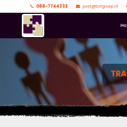
088-7744333
post@bvtgroep.nl
H
TRA