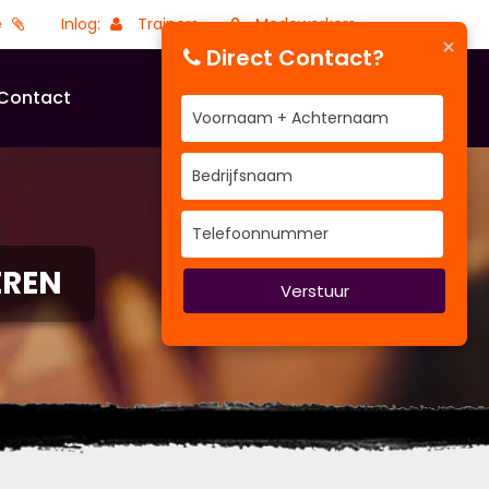
e
Inlog:
Trainers
Medewerkers
×
Direct Contact?
Contact
EREN
Verstuur