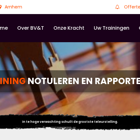
Arnhem
Offert
ome
Over BV&T
Onze Kracht
Uw Trainingen
INING
NOTULEREN EN RAPPORT
In te hoge verwachting schuilt de grootste teleurstelling.