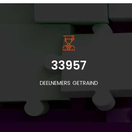
INSIDE INFORMATIE
33957
Bel
doo
DEELNEMERS GETRAIND
de
pr
mat
af
is:
(vo