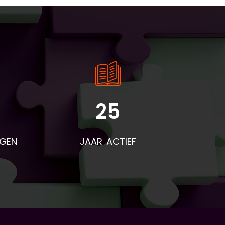
25
rden
voor
NGEN
JAAR ACTIEF
eze
t
end
r na
res
d is
niet