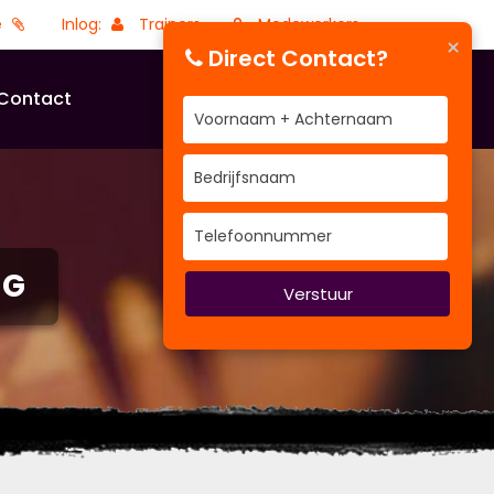
e
Inlog:
Trainers
Medewerkers
×
Direct Contact?
Contact
NG
Verstuur