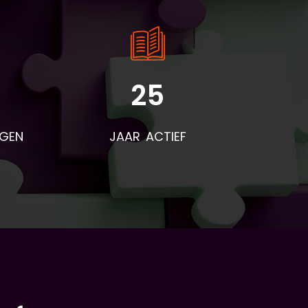
25
rden
voor
NGEN
JAAR ACTIEF
eze
t
end
r na
res
d is
niet
t
ers
 is
e