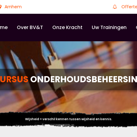
Arnhem
Offert
ome
Over BV&T
Onze Kracht
Uw Trainingen
URSUS
ONDERHOUDSBEHEERSI
Wijsheid = verschil kennen tussen wijsheid en kennis.