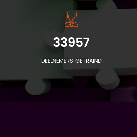
33957
Bel
doo
DEELNEMERS GETRAIND
de
pr
mat
af
is:
(vo
aa
hi