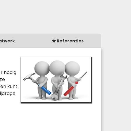
atwerk
Referenties
or nodig
 te
 en kunt
ijdrage