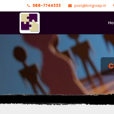
088-7744333
post@bvtgroep.nl
H
C