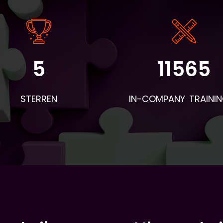
5
11565
angrijke informatie: - De instaptoets en intakeformulieren wo
r BV&T aangeleverd. - Voor de eerste les worden de boeken 
STERREN
IN-COMPANY TRAINI
 deelnemers en woordentrainers per post verstuurd. Neem d
mee naar de eerste les en geef ze aan de deelnemers. Apar
hiervan wordt een envelop verstuurd met naambordjes,
esentielijsten, pennen en evaluatieformulieren. - Voor aanvull
eriaal dat geprint moet worden: vraag BV&T hiervoor. - Stuu
loop van de lessen een bericht naar Piet Brands. Zijn e-mailad
 piet.brands@ah.nl. Hierin geef je aan wat als lesstof behandel
orstellen, onderwerp, wat qua grammatica, etc.) en wie wel/
aanwezig was. Vooral dit laatste is belangrijk. Hoe eerder word
ngegeven dat iemand niet aanwezig is, hoe eerder teamleid
erop kunnen inspelen. Soms haken deelnemers van AH af. Dit
jammer en proberen we te voorkomen. Ze doen in principe d