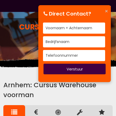
×
Direct Contact?
CURSUS
WAREHOUSE
VOORMAN
BV&T traint voor Bedrijven
Verstuur
Arnhem: Cursus Warehouse
voorman