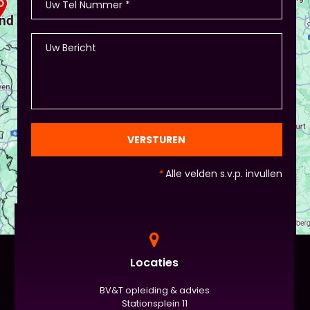
- Als je hierbij je eigen creativiteit in wil zetten is
dat altijd mogelijk! Maar: overleg dit dan wel met
Piet of hij dit wil in plaats van een eindpresentatie
+ zorg ervoor dat de deelnemers wel hun
spreekvaardigheden kunnen laten zien, want hier
draait het uiteindelijk om. - Al deze dingen hoeven
natuurlijk niet, het ligt eraan waar jou voorkeur ligt
en die van Piet en vervolgens de deelnemers:
gezien de eindpresentaties van 5 minuten de
officiële/vaste werkvorm zijn. Voor beginners is het
VERSTUREN
standaard de presentatie (van 3 minuten, dan
nog met spiekbriefje). - Vergeet het
*
Alle velden s.v.p. invullen
evaluatieformulier niet :)
Locaties
BV&T opleiding & advies
Stationsplein 11