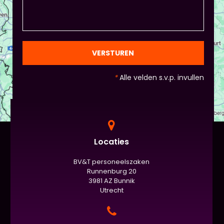
draait het uiteindelijk om. - Al deze dingen hoeven
natuurlijk niet, het ligt eraan waar jou voorkeur ligt
en die van Piet en vervolgens de deelnemers:
gezien de eindpresentaties van 5 minuten de
officiële/vaste werkvorm zijn. Voor beginners is het
VERSTUREN
standaard de presentatie (van 3 minuten, dan
nog met spiekbriefje). - Vergeet het
*
Alle velden s.v.p. invullen
evaluatieformulier niet :)
Locaties
BV&T personeelszaken
Runnenburg 20
3981 AZ Bunnik
Utrecht