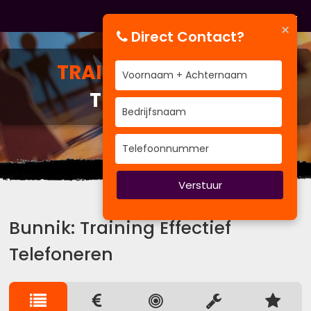
×
Direct Contact?
TRAINING
EFFECTIEF
TELEFONEREN
Uit het verleden kun je leren.
Verstuur
Bunnik: Training Effectief
Telefoneren