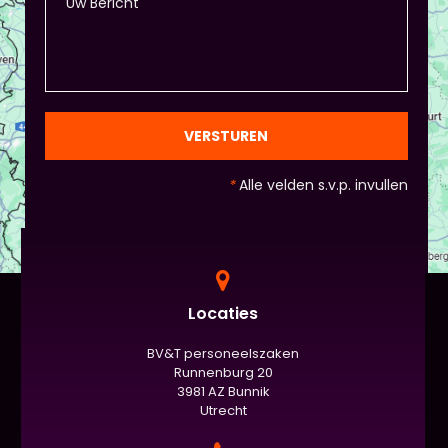
+ zorg ervoor dat de deelnemers wel hun
spreekvaardigheden kunnen laten zien, want hier
draait het uiteindelijk om. - Al deze dingen hoeven
natuurlijk niet, het ligt eraan waar jou voorkeur ligt
en die van Piet en vervolgens de deelnemers:
gezien de eindpresentaties van 5 minuten de
officiële/vaste werkvorm zijn. Voor beginners is het
VERSTUREN
standaard de presentatie (van 3 minuten, dan
nog met spiekbriefje). - Vergeet het
*
Alle velden s.v.p. invullen
evaluatieformulier niet :)
Locaties
BV&T personeelszaken
Runnenburg 20
3981 AZ Bunnik
Utrecht