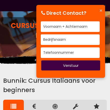
×
Direct Contact?
CURSUS
ITALIAANS VOOR
BEGINNERS
Ziet u het detail of het geheel?
Verstuur
Bunnik: Cursus Italiaans voor
beginners