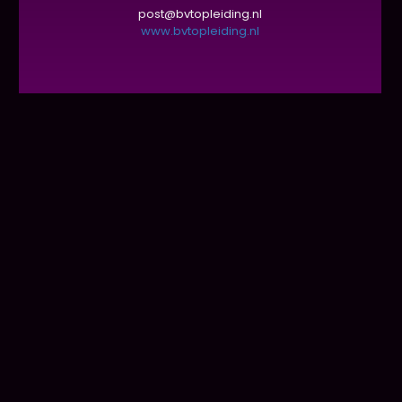
post@bvtopleiding.nl
www.bvtopleiding.nl