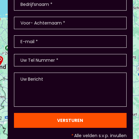
deelnemers hebben producten als
winkel/restaurant, verkopen deze en de
teamleiders zijn de kopers of bestellen ze. Hoe
nemen ze de bestelling af? Hoe heten de
producten? - Of in Amsterdam 2 jaar terug: eerst
stellen de deelnemers zich voor (1-2 minuten
presentatie), hier waren ook winkeltjes, maar ook
memory met de producten, ze in categorieën
opdelen (grootte/kleur/soort) en andere spelletjes.
- Als je hierbij je eigen creativiteit in wil zetten is
dat altijd mogelijk! Maar: overleg dit dan wel met
Piet of hij dit wil in plaats van een eindpresentatie
+ zorg ervoor dat de deelnemers wel hun
spreekvaardigheden kunnen laten zien, want hier
draait het uiteindelijk om. - Al deze dingen hoeven
natuurlijk niet, het ligt eraan waar jou voorkeur ligt
en die van Piet en vervolgens de deelnemers:
gezien de eindpresentaties van 5 minuten de
officiële/vaste werkvorm zijn. Voor beginners is het
VERSTUREN
standaard de presentatie (van 3 minuten, dan
nog met spiekbriefje). - Vergeet het
*
Alle velden s.v.p. invullen
evaluatieformulier niet :)