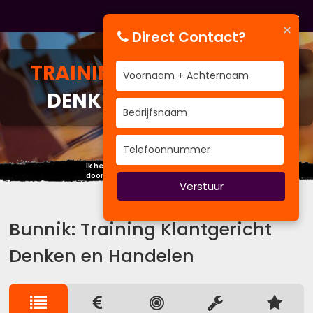
×
Direct Contact?
TRAINING
KLANTGERICHT
DENKEN EN HANDELEN
Ik heb in mijn leven meer geleerd
door te luisteren dan door te spreken.
Verstuur
Bunnik: Training Klantgericht
Denken en Handelen