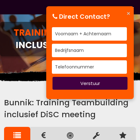
×
Direct Contact?
TRAINING
TEAMBUILDING
INCLUSIEF DISC MEETING
BV&T traint voor Bedrijven
Verstuur
Bunnik: Training Teambuilding
inclusief DiSC meeting