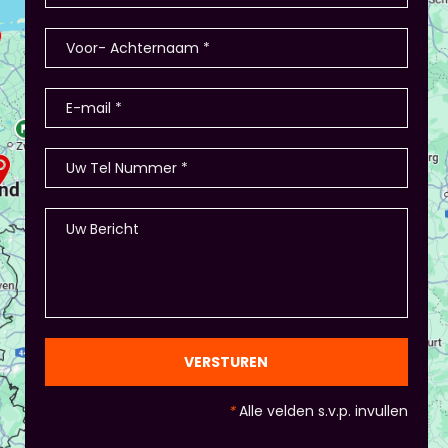
winkel/restaurant, verkopen deze en de
teamleiders zijn de kopers of bestellen ze. Hoe
nemen ze de bestelling af? Hoe heten de
producten? - Of in Amsterdam 2 jaar terug: eerst
stellen de deelnemers zich voor (1-2 minuten
presentatie), hier waren ook winkeltjes, maar ook
memory met de producten, ze in categorieën
opdelen (grootte/kleur/soort) en andere spelletjes.
- Als je hierbij je eigen creativiteit in wil zetten is
dat altijd mogelijk! Maar: overleg dit dan wel met
Piet of hij dit wil in plaats van een eindpresentatie
+ zorg ervoor dat de deelnemers wel hun
spreekvaardigheden kunnen laten zien, want hier
draait het uiteindelijk om. - Al deze dingen hoeven
natuurlijk niet, het ligt eraan waar jou voorkeur ligt
en die van Piet en vervolgens de deelnemers:
gezien de eindpresentaties van 5 minuten de
officiële/vaste werkvorm zijn. Voor beginners is het
VERSTUREN
standaard de presentatie (van 3 minuten, dan
nog met spiekbriefje). - Vergeet het
*
Alle velden s.v.p. invullen
evaluatieformulier niet :)