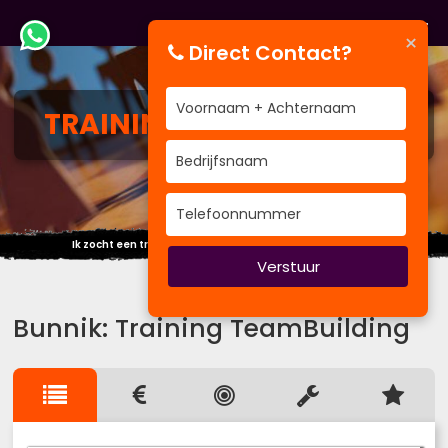
×
Direct Contact?
TRAINING
TEAMBUILDING
Ik zocht een training... maar vond duizend internet sites.
Verstuur
Bunnik: Training TeamBuilding