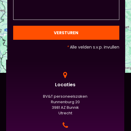
spreekvaardigheden kunnen laten zien, want hier
draait het uiteindelijk om. - Al deze dingen hoeven
natuurlijk niet, het ligt eraan waar jou voorkeur ligt
en die van Piet en vervolgens de deelnemers:
gezien de eindpresentaties van 5 minuten de
officiële/vaste werkvorm zijn. Voor beginners is het
VERSTUREN
standaard de presentatie (van 3 minuten, dan
nog met spiekbriefje). - Vergeet het
*
Alle velden s.v.p. invullen
evaluatieformulier niet :)
Locaties
BV&T personeelszaken
Runnenburg 20
3981 AZ Bunnik
Utrecht