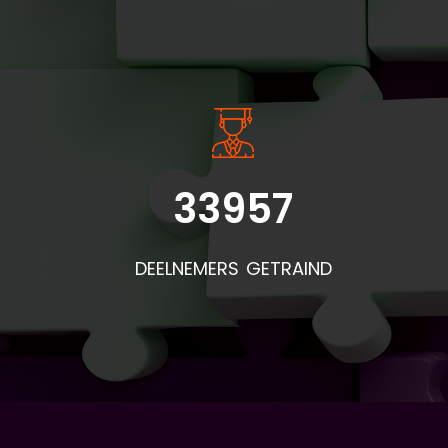
INSIDE INFORMATIE
33957
Bel
doo
DEELNEMERS GETRAIND
de
pr
mat
af
is:
(vo