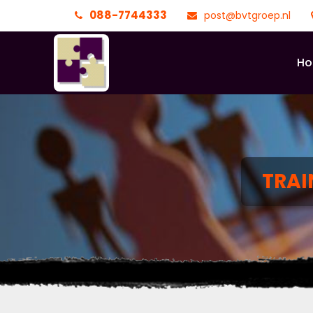
088-7744333
post@bvtgroep.nl
H
TRAI