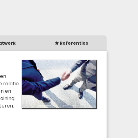
atwerk
Referenties
ten
 relatie
en en
aining.
teren.