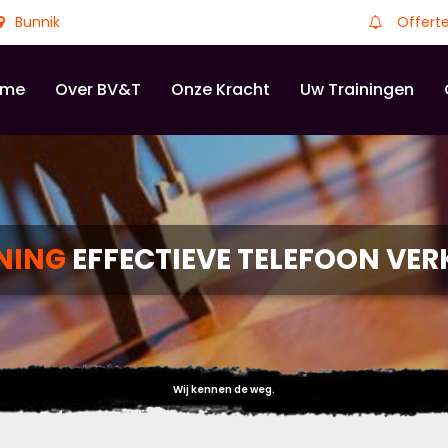
Bunnik
Offert
ome
Over BV&T
Onze Kracht
Uw Trainingen
NING
EFFECTIEVE TELEFOON VE
Wij kennen de weg.