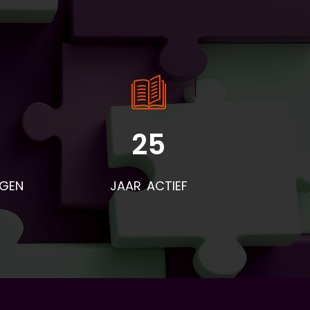
25
rden
voor
NGEN
JAAR ACTIEF
eze
t
end
r na
res
d is
niet
t