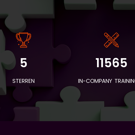
5
11565
angrijke informatie: - De instaptoets en intakeformulieren wo
r BV&T aangeleverd. - Voor de eerste les worden de boeken 
STERREN
IN-COMPANY TRAINI
 deelnemers en woordentrainers per post verstuurd. Neem d
mee naar de eerste les en geef ze aan de deelnemers. Apar
hiervan wordt een envelop verstuurd met naambordjes,
esentielijsten, pennen en evaluatieformulieren. - Voor aanvull
eriaal dat geprint moet worden: vraag BV&T hiervoor. - Stuu
loop van de lessen een bericht naar Piet Brands. Zijn e-mailad
 piet.brands@ah.nl. Hierin geef je aan wat als lesstof behandel
orstellen, onderwerp, wat qua grammatica, etc.) en wie wel/
aanwezig was. Vooral dit laatste is belangrijk. Hoe eerder word