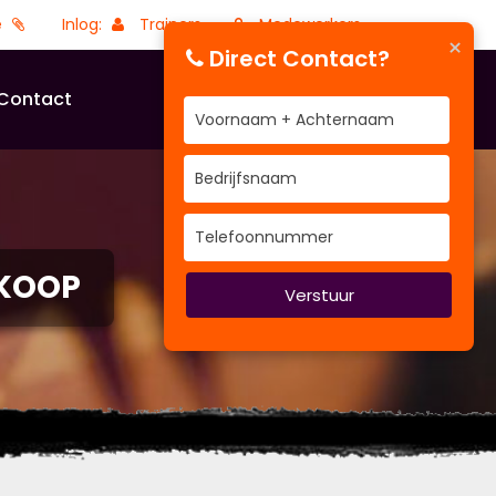
e
Inlog:
Trainers
Medewerkers
×
Direct Contact?
Contact
RKOOP
Verstuur