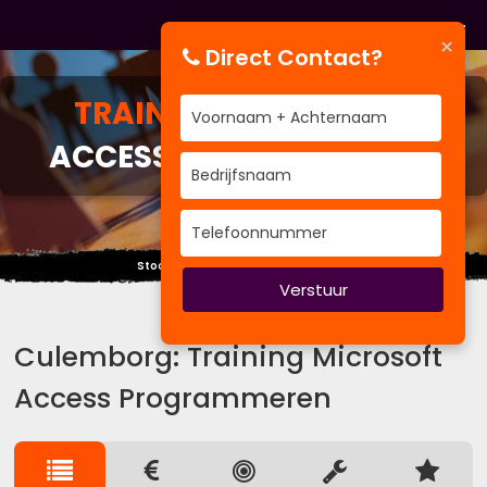
×
Direct Contact?
TRAINING
MICROSOFT
ACCESS PROGRAMMEREN
Stoot je hoofd niet tegen de wolken.
Verstuur
Culemborg: Training Microsoft
Access Programmeren