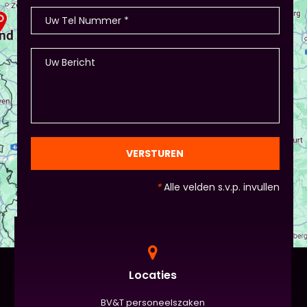
opdelen (grootte/kleur/soort) en andere spelletjes.
- Als je hierbij je eigen creativiteit in wil zetten is
dat altijd mogelijk! Maar: overleg dit dan wel met
Piet of hij dit wil in plaats van een eindpresentatie
+ zorg ervoor dat de deelnemers wel hun
spreekvaardigheden kunnen laten zien, want hier
draait het uiteindelijk om. - Al deze dingen hoeven
natuurlijk niet, het ligt eraan waar jou voorkeur ligt
en die van Piet en vervolgens de deelnemers:
gezien de eindpresentaties van 5 minuten de
officiële/vaste werkvorm zijn. Voor beginners is het
VERSTUREN
standaard de presentatie (van 3 minuten, dan
nog met spiekbriefje). - Vergeet het
*
Alle velden s.v.p. invullen
evaluatieformulier niet :)
Locaties
BV&T personeelszaken