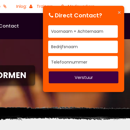
e
Inlog:
Trainers
Medewerkers
×
Direct Contact?
Contact
TORMEN
Verstuur