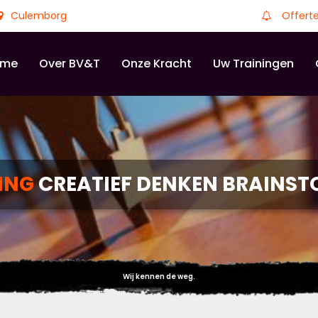
Culemborg
Offert
ome
Over BV&T
Onze Kracht
Uw Trainingen
ING
CREATIEF DENKEN BRAINS
Wij kennen de weg.