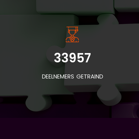
33957
Bel
doo
DEELNEMERS GETRAIND
de
pr
mat
af
is:
(vo
aa