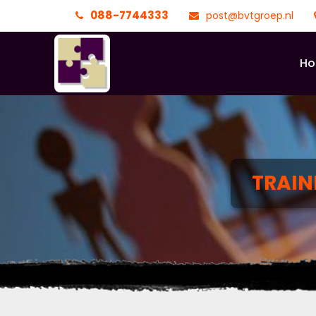
088-7744333
post@bvtgroep.nl
H
TRAIN