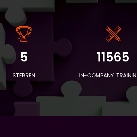
5
11565
angrijke informatie: - De instaptoets en intakeformulieren wo
r BV&T aangeleverd. - Voor de eerste les worden de boeken 
STERREN
IN-COMPANY TRAINI
 deelnemers en woordentrainers per post verstuurd. Neem d
mee naar de eerste les en geef ze aan de deelnemers. Apar
hiervan wordt een envelop verstuurd met naambordjes,
esentielijsten, pennen en evaluatieformulieren. - Voor aanvull
eriaal dat geprint moet worden: vraag BV&T hiervoor. - Stuu
loop van de lessen een bericht naar Piet Brands. Zijn e-mailad
 piet.brands@ah.nl. Hierin geef je aan wat als lesstof behandel
orstellen, onderwerp, wat qua grammatica, etc.) en wie wel/
aanwezig was. Vooral dit laatste is belangrijk. Hoe eerder word
ngegeven dat iemand niet aanwezig is, hoe eerder teamleid