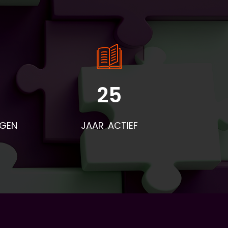
25
rden
voor
NGEN
JAAR ACTIEF
eze
t
end
r na
res
d is
niet
t
ers