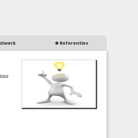
atwerk
Referenties
daar