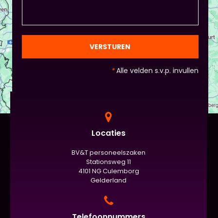
draait het uiteindelijk om. - Al deze dingen hoeven
natuurlijk niet, het ligt eraan waar jou voorkeur ligt
en die van Piet en vervolgens de deelnemers:
gezien de eindpresentaties van 5 minuten de
officiële/vaste werkvorm zijn. Voor beginners is het
VERSTUREN
standaard de presentatie (van 3 minuten, dan
nog met spiekbriefje). - Vergeet het
*
Alle velden s.v.p. invullen
evaluatieformulier niet :)
Locaties
BV&T personeelszaken
Stationsweg 11
4101 NG Culemborg
Gelderland
Telefoonnummers