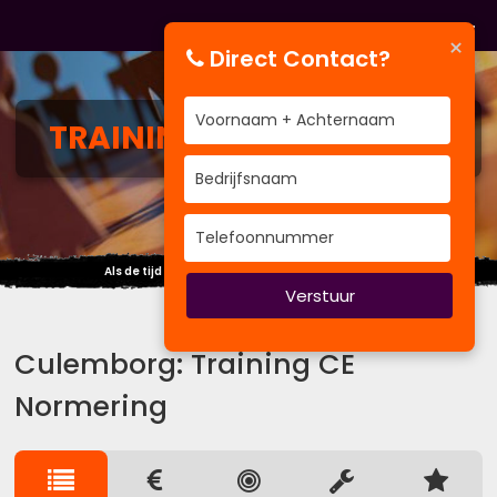
×
Direct Contact?
TRAINING
CE NORMERING
Als de tijd vliegt, vlieg mee ~time management~
Verstuur
Culemborg: Training CE
Normering