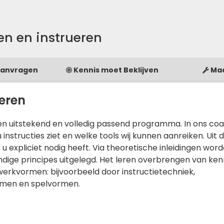
n en instrueren
Aanvragen
Kennis moet Beklijven
Ma
ueren
een uitstekend en volledig passend programma. In ons co
nstructies ziet en welke tools wij kunnen aanreiken. Uit 
f u expliciet nodig heeft. Via theoretische inleidingen wor
ndige principes uitgelegd. Het leren overbrengen van ken
 werkvormen: bijvoorbeeld door instructietechniek,
rmen en spelvormen.