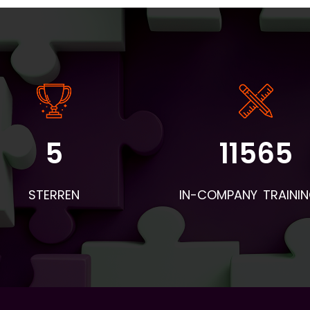
5
11565
angrijke informatie: - De instaptoets en intakeformulieren wo
r BV&T aangeleverd. - Voor de eerste les worden de boeken 
STERREN
IN-COMPANY TRAINI
 deelnemers en woordentrainers per post verstuurd. Neem d
mee naar de eerste les en geef ze aan de deelnemers. Apar
hiervan wordt een envelop verstuurd met naambordjes,
esentielijsten, pennen en evaluatieformulieren. - Voor aanvull
eriaal dat geprint moet worden: vraag BV&T hiervoor. - Stuu
loop van de lessen een bericht naar Piet Brands. Zijn e-mailad
 piet.brands@ah.nl. Hierin geef je aan wat als lesstof behandel
orstellen, onderwerp, wat qua grammatica, etc.) en wie wel/