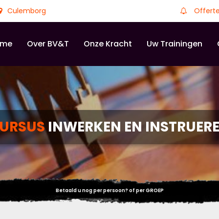
Culemborg
Offert
ome
Over BV&T
Onze Kracht
Uw Trainingen
URSUS
INWERKEN EN INSTRUER
Betaald u nog per persoon? of per GROEP