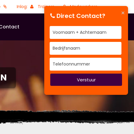
e
Inlog:
Trainers
Medewerkers
×
Direct Contact?
Contact
EN
Verstuur