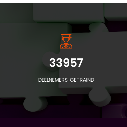
INSIDE INFORMATIE
33957
Bel
doo
DEELNEMERS GETRAIND
de
pr
mat
af
is:
(vo