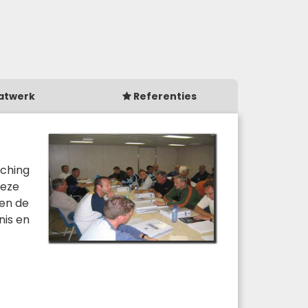
atwerk
Referenties
aching
deze
den de
nis en