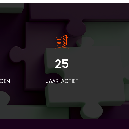
25
rden
voor
NGEN
JAAR ACTIEF
eze
t
end
r na
res
d is
niet