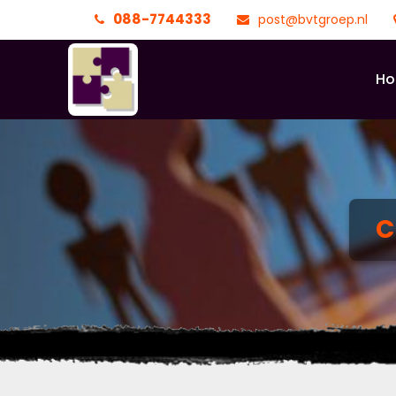
088-7744333
post@bvtgroep.nl
H
C