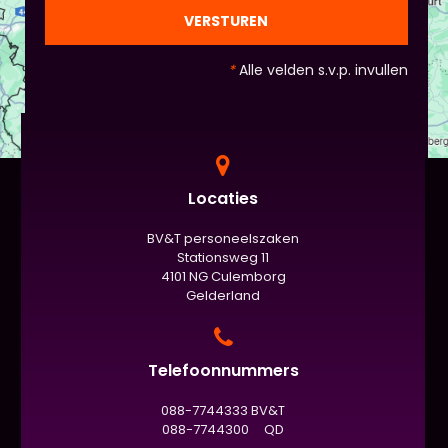
officiële/vaste werkvorm zijn. Voor beginners is het
VERSTUREN
standaard de presentatie (van 3 minuten, dan
nog met spiekbriefje). - Vergeet het
*
Alle velden s.v.p. invullen
evaluatieformulier niet :)
Locaties
BV&T personeelszaken
Stationsweg 11
4101 NG Culemborg
Gelderland
Telefoonnummers
088-7744333 BV&T
088-7744300 QD