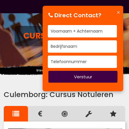
×
Direct Contact?
CURSUS
NOTULEREN
Stoot je hoofd niet tegen de wolken.
Verstuur
Culemborg: Cursus Notuleren