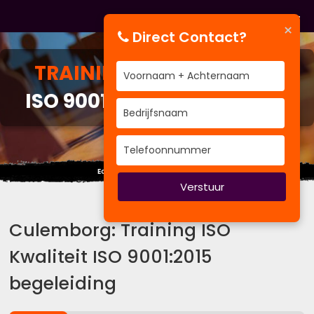
×
Direct Contact?
TRAINING
ISO KWALITEIT
ISO 9001:2015 BEGELEIDING
Echt respect moet je verdienen.
Verstuur
Culemborg: Training ISO
Kwaliteit ISO 9001:2015
begeleiding