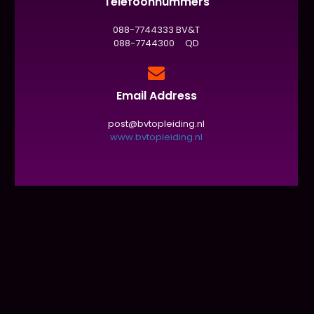
Telefoonnummers
088-7744333 BV&T
088-7744300 QD
Email Address
post@bvtopleiding.nl
www.bvtopleiding.nl