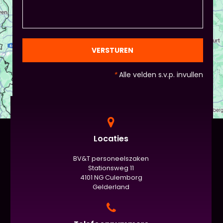
draait het uiteindelijk om. - Al deze dingen hoeven
natuurlijk niet, het ligt eraan waar jou voorkeur ligt
en die van Piet en vervolgens de deelnemers:
gezien de eindpresentaties van 5 minuten de
officiële/vaste werkvorm zijn. Voor beginners is het
VERSTUREN
standaard de presentatie (van 3 minuten, dan
nog met spiekbriefje). - Vergeet het
*
Alle velden s.v.p. invullen
evaluatieformulier niet :)
Locaties
BV&T personeelszaken
Stationsweg 11
4101 NG Culemborg
Gelderland