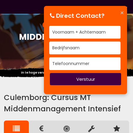
×
Direct Contact?
CURSUS
MT
MIDDENMANAGEMENT
INTENSIEF
In te hoge verwachting schuilt de grootste teleurstelling.
Verstuur
Culemborg: Cursus MT
Middenmanagement Intensief