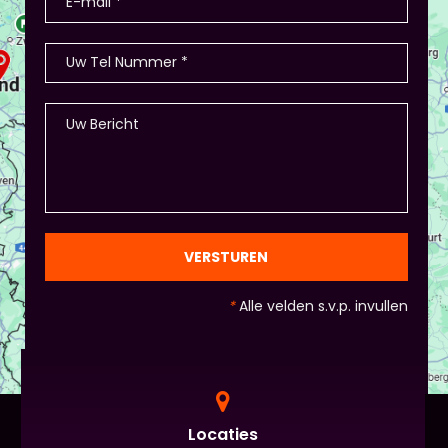
presentatie), hier waren ook winkeltjes, maar ook
memory met de producten, ze in categorieën
opdelen (grootte/kleur/soort) en andere spelletjes.
- Als je hierbij je eigen creativiteit in wil zetten is
dat altijd mogelijk! Maar: overleg dit dan wel met
Piet of hij dit wil in plaats van een eindpresentatie
+ zorg ervoor dat de deelnemers wel hun
spreekvaardigheden kunnen laten zien, want hier
draait het uiteindelijk om. - Al deze dingen hoeven
natuurlijk niet, het ligt eraan waar jou voorkeur ligt
en die van Piet en vervolgens de deelnemers:
gezien de eindpresentaties van 5 minuten de
officiële/vaste werkvorm zijn. Voor beginners is het
VERSTUREN
standaard de presentatie (van 3 minuten, dan
nog met spiekbriefje). - Vergeet het
*
Alle velden s.v.p. invullen
evaluatieformulier niet :)
Locaties