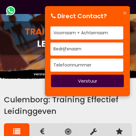
×
Direct Contact?
TRAINING
EFFECTIEF
LEIDINGGEVEN
Verstandige mensen spreken uit ervaring.
Verstuur
Culemborg: Training Effectief
Leidinggeven