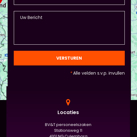
dat altijd mogelijk! Maar: overleg dit dan wel met
Piet of hij dit wil in plaats van een eindpresentatie
+ zorg ervoor dat de deelnemers wel hun
spreekvaardigheden kunnen laten zien, want hier
draait het uiteindelijk om. - Al deze dingen hoeven
natuurlijk niet, het ligt eraan waar jou voorkeur ligt
en die van Piet en vervolgens de deelnemers:
gezien de eindpresentaties van 5 minuten de
officiële/vaste werkvorm zijn. Voor beginners is het
VERSTUREN
standaard de presentatie (van 3 minuten, dan
nog met spiekbriefje). - Vergeet het
*
Alle velden s.v.p. invullen
evaluatieformulier niet :)
Locaties
BV&T personeelszaken
Stationsweg 11
4101 NG Culemborg