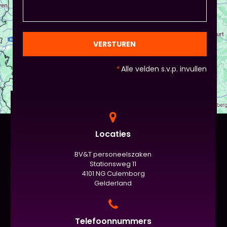
natuurlijk niet, het ligt eraan waar jou voorkeur ligt
en die van Piet en vervolgens de deelnemers:
gezien de eindpresentaties van 5 minuten de
officiële/vaste werkvorm zijn. Voor beginners is het
VERSTUREN
standaard de presentatie (van 3 minuten, dan
nog met spiekbriefje). - Vergeet het
*
Alle velden s.v.p. invullen
evaluatieformulier niet :)
Locaties
BV&T personeelszaken
Stationsweg 11
4101 NG Culemborg
Gelderland
Telefoonnummers