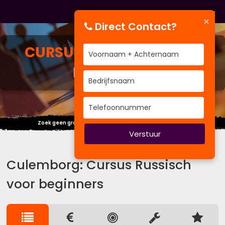
×
Direct Contact?
CURSUS
RUSSISCH VOOR
BEGINNERS
Zoek geen grote woorden als een klein gebaar volstaat.
Verstuur
Culemborg: Cursus Russisch
voor beginners