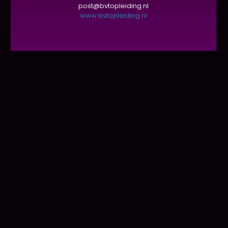
post@bvtopleiding.nl
www.bvtopleiding.nl