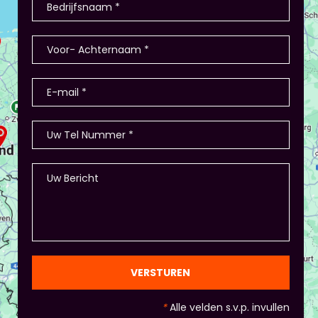
deelnemers hebben producten als
winkel/restaurant, verkopen deze en de
teamleiders zijn de kopers of bestellen ze. Hoe
nemen ze de bestelling af? Hoe heten de
producten? - Of in Amsterdam 2 jaar terug: eerst
stellen de deelnemers zich voor (1-2 minuten
presentatie), hier waren ook winkeltjes, maar ook
memory met de producten, ze in categorieën
opdelen (grootte/kleur/soort) en andere spelletjes.
- Als je hierbij je eigen creativiteit in wil zetten is
dat altijd mogelijk! Maar: overleg dit dan wel met
Piet of hij dit wil in plaats van een eindpresentatie
+ zorg ervoor dat de deelnemers wel hun
spreekvaardigheden kunnen laten zien, want hier
draait het uiteindelijk om. - Al deze dingen hoeven
natuurlijk niet, het ligt eraan waar jou voorkeur ligt
en die van Piet en vervolgens de deelnemers:
gezien de eindpresentaties van 5 minuten de
officiële/vaste werkvorm zijn. Voor beginners is het
VERSTUREN
standaard de presentatie (van 3 minuten, dan
nog met spiekbriefje). - Vergeet het
*
Alle velden s.v.p. invullen
evaluatieformulier niet :)