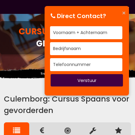
×
Direct Contact?
CURSUS
SPAANS VOOR
GEVORDERDEN
Trainen is een richting geen punt.
Verstuur
Culemborg: Cursus Spaans voor
gevorderden