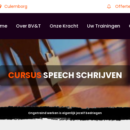
Culemborg
Offert
ome
Over BV&T
Onze Kracht
Uw Trainingen
CURSUS
SPEECH SCHRIJVEN
Ongetraind werken is eigenlijk jezelf bedriegen