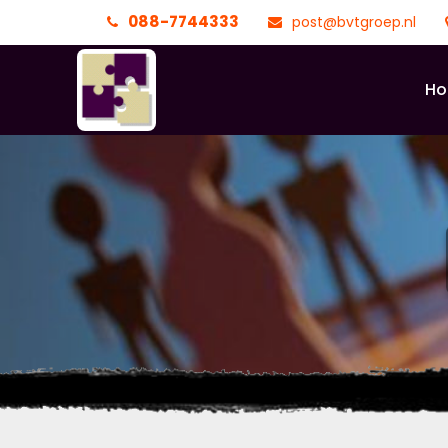
088-7744333
post@bvtgroep.nl
H