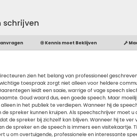
 schrijven
Aanvragen
Kennis moet Beklijven
Ma
recteuren zien het belang van professioneel geschreve
nwichtige toespraak zorgt niet alleen voor heldere commu
Daarentegen leidt een saaie, warrige of vage speech slec
amte. Goud waard dus, een goede speech. Maar moeilij
et alleen in het publiek te verdiepen. Wanneer hij de speec
van de spreker kunnen kruipen. Als speechschrijver moet u 
 de spreker bij zichzelf kan blijven. Wanneer hij te ver v
an de spreker en de speech is immers een visitekaartje. T
ert u om overtuigende, professionele en interessante spe