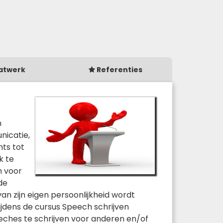
atwerk
Referenties
n
nicatie,
hts tot
k te
h voor
de
an zijn eigen persoonlijkheid wordt
ijdens de cursus Speech schrijven
eches te schrijven voor anderen en/of