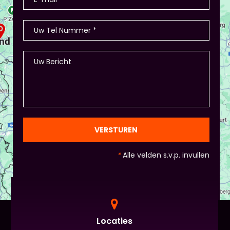
memory met de producten, ze in categorieën
opdelen (grootte/kleur/soort) en andere spelletjes.
- Als je hierbij je eigen creativiteit in wil zetten is
dat altijd mogelijk! Maar: overleg dit dan wel met
Piet of hij dit wil in plaats van een eindpresentatie
+ zorg ervoor dat de deelnemers wel hun
spreekvaardigheden kunnen laten zien, want hier
draait het uiteindelijk om. - Al deze dingen hoeven
natuurlijk niet, het ligt eraan waar jou voorkeur ligt
en die van Piet en vervolgens de deelnemers:
gezien de eindpresentaties van 5 minuten de
officiële/vaste werkvorm zijn. Voor beginners is het
VERSTUREN
standaard de presentatie (van 3 minuten, dan
nog met spiekbriefje). - Vergeet het
*
Alle velden s.v.p. invullen
evaluatieformulier niet :)
Locaties