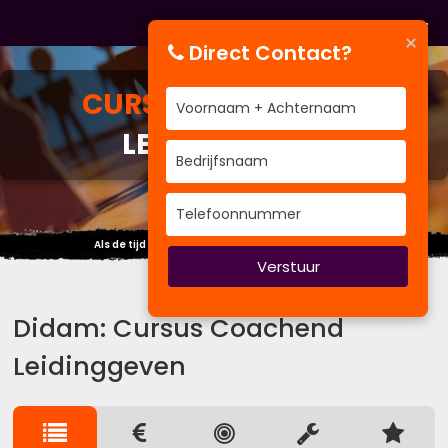
×
Direct Contact?
CURSUS
COACHEND
LEIDINGGEVEN
Als de tijd vliegt, vlieg mee ~time management~
Verstuur
Didam: Cursus Coachend
Leidinggeven