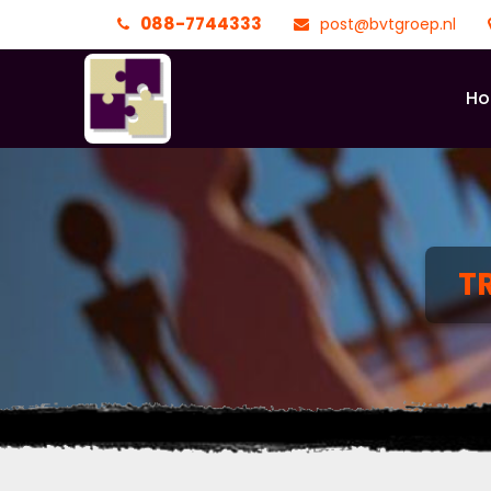
088-7744333
post@bvtgroep.nl
H
T