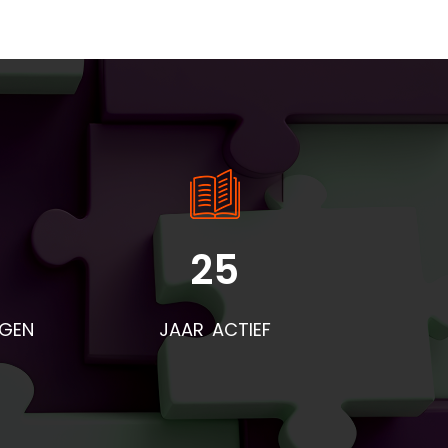
25
rden
voor
NGEN
JAAR ACTIEF
eze
t
end
r na
res