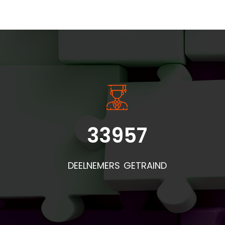
INSIDE INFORMATIE
33957
Bel
doo
DEELNEMERS GETRAIND
de
pr
mat
af