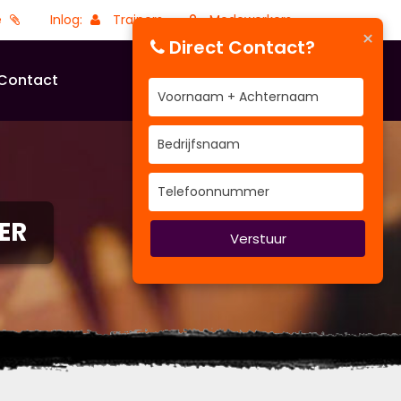
e
Inlog:
Trainers
Medewerkers
×
Direct Contact?
Contact
ER
Verstuur