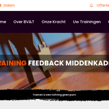
Didam
Offert
ome
Over BV&T
Onze Kracht
Uw Trainingen
RAINING
FEEDBACK MIDDENKAD
Trainen is een richting geen punt.