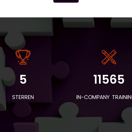
5
11565
angrijke informatie: - De instaptoets en intakeformulieren wo
r BV&T aangeleverd. - Voor de eerste les worden de boeken 
STERREN
IN-COMPANY TRAINI
 deelnemers en woordentrainers per post verstuurd. Neem d
mee naar de eerste les en geef ze aan de deelnemers. Apar
hiervan wordt een envelop verstuurd met naambordjes,
esentielijsten, pennen en evaluatieformulieren. - Voor aanvull
eriaal dat geprint moet worden: vraag BV&T hiervoor. - Stuu
loop van de lessen een bericht naar Piet Brands. Zijn e-mailad