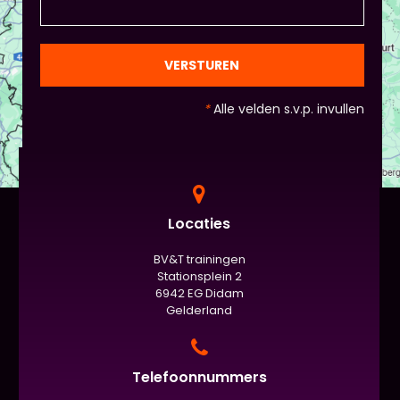
natuurlijk niet, het ligt eraan waar jou voorkeur ligt
en die van Piet en vervolgens de deelnemers:
gezien de eindpresentaties van 5 minuten de
officiële/vaste werkvorm zijn. Voor beginners is het
VERSTUREN
standaard de presentatie (van 3 minuten, dan
nog met spiekbriefje). - Vergeet het
*
Alle velden s.v.p. invullen
evaluatieformulier niet :)
Locaties
BV&T trainingen
Stationsplein 2
6942 EG Didam
Gelderland
Telefoonnummers