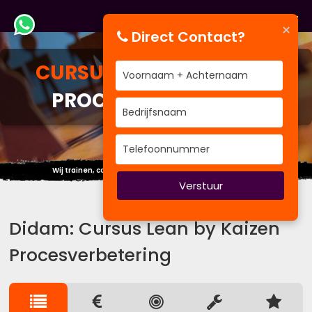
×
Direct Contact?
CURSUS
LEAN BY KAIZEN
PROCESVERBETERING
Wij trainen, coachen om uw performance te verbeteren
Verstuur
Didam: Cursus Lean by Kaizen
Procesverbetering