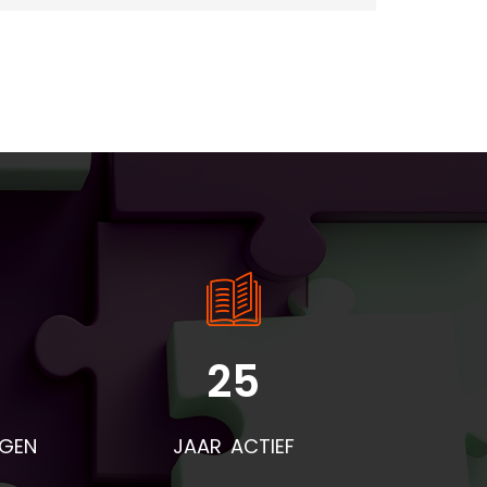
25
rden
voor
NGEN
JAAR ACTIEF
eze
t