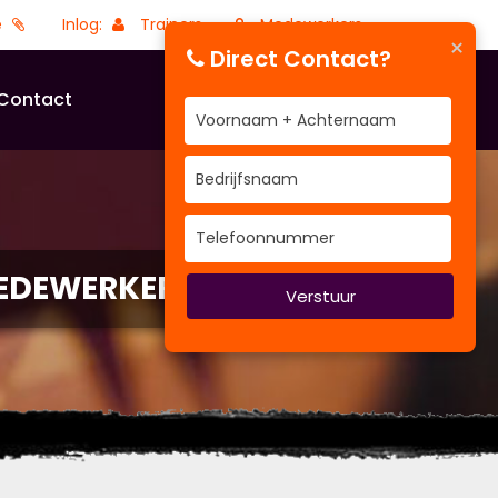
e
Inlog:
Trainers
Medewerkers
×
Direct Contact?
Contact
EDEWERKERS
Verstuur