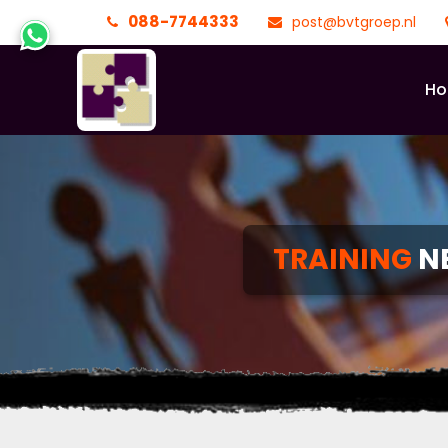
088-7744333
post@bvtgroep.nl
H
TRAINING
N