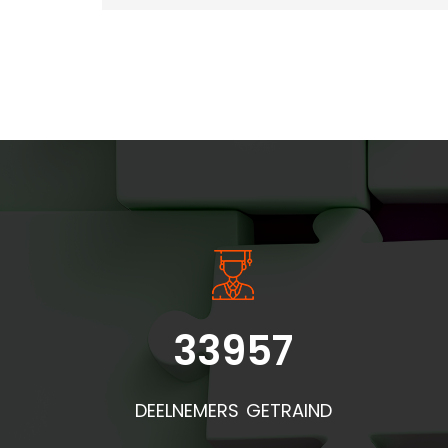
INSIDE INFORMATIE
33957
Bel
doo
DEELNEMERS GETRAIND
de