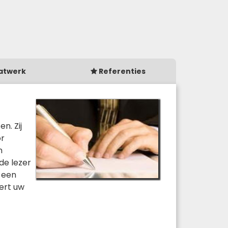
atwerk
Referenties
n. Zij
or
n
de lezer
 een
tert uw