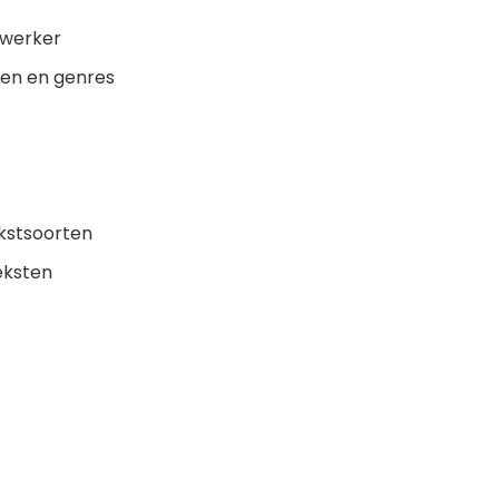
ewerker
ten en genres
ekstsoorten
eksten