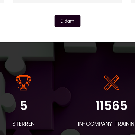
Didam
5
11565
angrijke informatie: - De instaptoets en intakeformulieren wo
r BV&T aangeleverd. - Voor de eerste les worden de boeken 
STERREN
IN-COMPANY TRAINI
 deelnemers en woordentrainers per post verstuurd. Neem d
mee naar de eerste les en geef ze aan de deelnemers. Apar