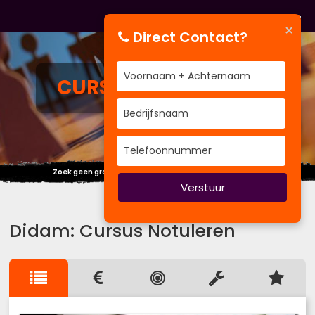
×
Direct Contact?
CURSUS
NOTULEREN
Zoek geen grote woorden als een klein gebaar volstaat.
Verstuur
Didam: Cursus Notuleren