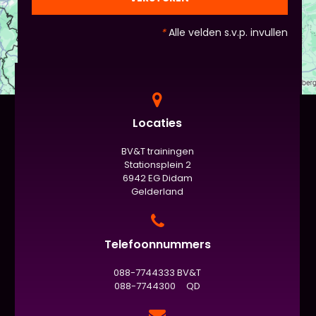
standaard de presentatie (van 3 minuten, dan
nog met spiekbriefje). - Vergeet het
*
Alle velden s.v.p. invullen
evaluatieformulier niet :)
Locaties
BV&T trainingen
Stationsplein 2
6942 EG Didam
Gelderland
Telefoonnummers
088-7744333 BV&T
088-7744300 QD