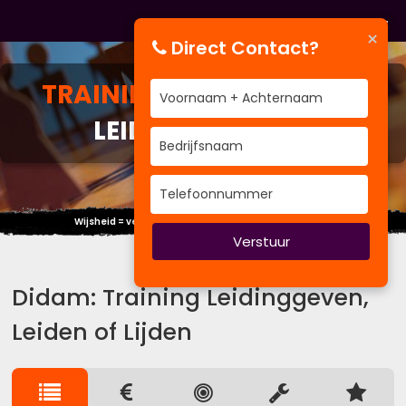
×
Direct Contact?
TRAINING
LEIDINGGEVEN,
LEIDEN OF LIJDEN
Wijsheid = verschil kennen tussen wijsheid en kennis.
Verstuur
Didam: Training Leidinggeven,
Leiden of Lijden