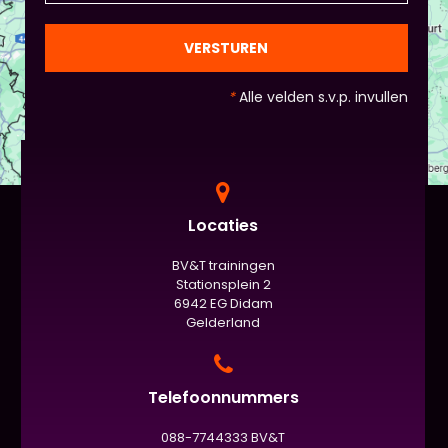
en die van Piet en vervolgens de deelnemers:
gezien de eindpresentaties van 5 minuten de
officiële/vaste werkvorm zijn. Voor beginners is het
VERSTUREN
standaard de presentatie (van 3 minuten, dan
nog met spiekbriefje). - Vergeet het
*
Alle velden s.v.p. invullen
evaluatieformulier niet :)
Locaties
BV&T trainingen
Stationsplein 2
6942 EG Didam
Gelderland
Telefoonnummers
088-7744333 BV&T