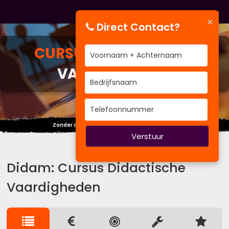
×
Direct Contact?
CURSUS
DIDACTISCHE
VAARDIGHEDEN
Zonder de dalen geniet je niet van de pieken.
Verstuur
Didam: Cursus Didactische
Vaardigheden