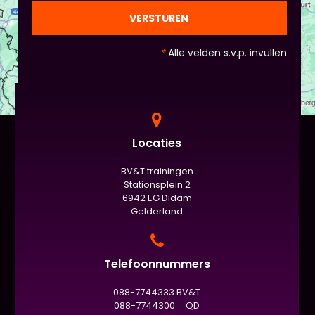
gezien de eindpresentaties van 5 minuten de
officiële/vaste werkvorm zijn. Voor beginners is het
VERSTUREN
standaard de presentatie (van 3 minuten, dan
nog met spiekbriefje). - Vergeet het
*
Alle velden s.v.p. invullen
evaluatieformulier niet :)
Locaties
BV&T trainingen
Stationsplein 2
6942 EG Didam
Gelderland
Telefoonnummers
088-7744333 BV&T
088-7744300 QD