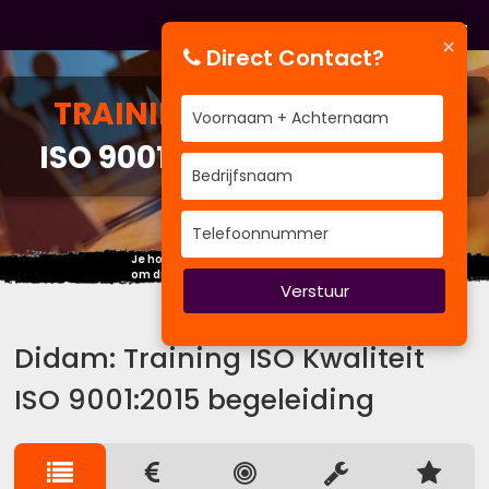
×
Direct Contact?
TRAINING
ISO KWALITEIT
ISO 9001:2015 BEGELEIDING
Je hoeft geen ander mens te worden,
om dingen eens anders aan te pakken.
Verstuur
Didam: Training ISO Kwaliteit
ISO 9001:2015 begeleiding