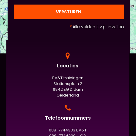
gezien de eindpresentaties van 5 minuten de
officiële/vaste werkvorm zijn. Voor beginners is het
VERSTUREN
standaard de presentatie (van 3 minuten, dan
nog met spiekbriefje). - Vergeet het
*
Alle velden s.v.p. invullen
evaluatieformulier niet :)
Locaties
BV&T trainingen
Stationsplein 2
6942 EG Didam
Gelderland
Telefoonnummers
088-7744333 BV&T
088-7744300 QD