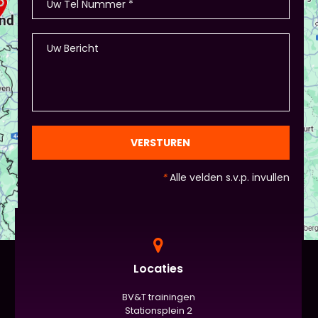
- Als je hierbij je eigen creativiteit in wil zetten is
dat altijd mogelijk! Maar: overleg dit dan wel met
Piet of hij dit wil in plaats van een eindpresentatie
+ zorg ervoor dat de deelnemers wel hun
spreekvaardigheden kunnen laten zien, want hier
draait het uiteindelijk om. - Al deze dingen hoeven
natuurlijk niet, het ligt eraan waar jou voorkeur ligt
en die van Piet en vervolgens de deelnemers:
gezien de eindpresentaties van 5 minuten de
officiële/vaste werkvorm zijn. Voor beginners is het
VERSTUREN
standaard de presentatie (van 3 minuten, dan
nog met spiekbriefje). - Vergeet het
*
Alle velden s.v.p. invullen
evaluatieformulier niet :)
Locaties
BV&T trainingen
Stationsplein 2