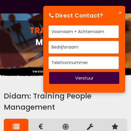
×
Direct Contact?
TRAINING
PEOPLE
MANAGEMENT
Verstandige mensen spreken uit ervaring.
Verstuur
Didam: Training People
Management