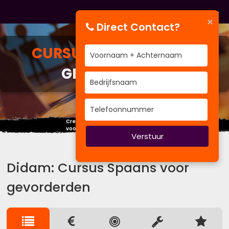
×
Direct Contact?
CURSUS
SPAANS VOOR
GEVORDERDEN
Creëer nu je eigen toekomst,
voordat een ander het voor je doet.
Verstuur
Didam: Cursus Spaans voor
gevorderden