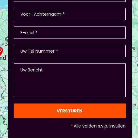
teamleiders zijn de kopers of bestellen ze. Hoe
nemen ze de bestelling af? Hoe heten de
producten? - Of in Amsterdam 2 jaar terug: eerst
stellen de deelnemers zich voor (1-2 minuten
presentatie), hier waren ook winkeltjes, maar ook
memory met de producten, ze in categorieën
opdelen (grootte/kleur/soort) en andere spelletjes.
- Als je hierbij je eigen creativiteit in wil zetten is
dat altijd mogelijk! Maar: overleg dit dan wel met
Piet of hij dit wil in plaats van een eindpresentatie
+ zorg ervoor dat de deelnemers wel hun
spreekvaardigheden kunnen laten zien, want hier
draait het uiteindelijk om. - Al deze dingen hoeven
natuurlijk niet, het ligt eraan waar jou voorkeur ligt
en die van Piet en vervolgens de deelnemers:
gezien de eindpresentaties van 5 minuten de
officiële/vaste werkvorm zijn. Voor beginners is het
VERSTUREN
standaard de presentatie (van 3 minuten, dan
nog met spiekbriefje). - Vergeet het
*
Alle velden s.v.p. invullen
evaluatieformulier niet :)