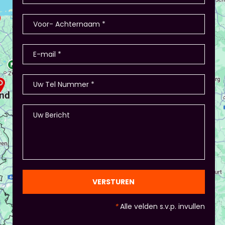
winkel/restaurant, verkopen deze en de
teamleiders zijn de kopers of bestellen ze. Hoe
nemen ze de bestelling af? Hoe heten de
producten? - Of in Amsterdam 2 jaar terug: eerst
stellen de deelnemers zich voor (1-2 minuten
presentatie), hier waren ook winkeltjes, maar ook
memory met de producten, ze in categorieën
opdelen (grootte/kleur/soort) en andere spelletjes.
- Als je hierbij je eigen creativiteit in wil zetten is
dat altijd mogelijk! Maar: overleg dit dan wel met
Piet of hij dit wil in plaats van een eindpresentatie
+ zorg ervoor dat de deelnemers wel hun
spreekvaardigheden kunnen laten zien, want hier
draait het uiteindelijk om. - Al deze dingen hoeven
natuurlijk niet, het ligt eraan waar jou voorkeur ligt
en die van Piet en vervolgens de deelnemers:
gezien de eindpresentaties van 5 minuten de
officiële/vaste werkvorm zijn. Voor beginners is het
VERSTUREN
standaard de presentatie (van 3 minuten, dan
nog met spiekbriefje). - Vergeet het
*
Alle velden s.v.p. invullen
evaluatieformulier niet :)