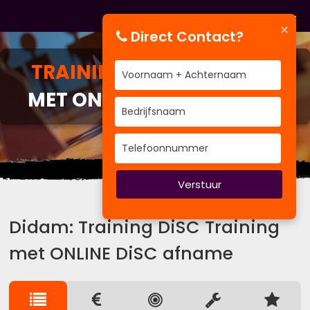
×
Direct Contact?
TRAINING
DISC TRAINING
MET ONLINE DISC AFNAME
Uit het verleden kun je leren.
Verstuur
Didam: Training DiSC Training
met ONLINE DiSC afname