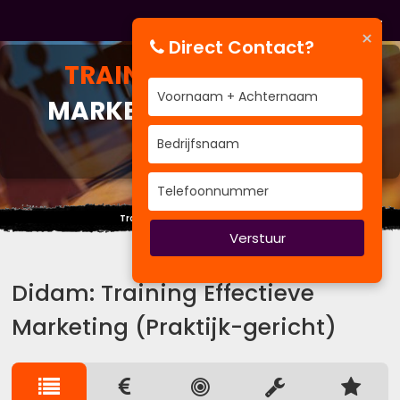
×
Direct Contact?
TRAINING
EFFECTIEVE
MARKETING (PRAKTIJK-
GERICHT)
Trainen is een richting geen punt.
Verstuur
Didam: Training Effectieve
Marketing (Praktijk-gericht)