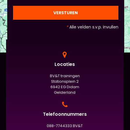
gezien de eindpresentaties van 5 minuten de
officiële/vaste werkvorm zijn. Voor beginners is het
VERSTUREN
standaard de presentatie (van 3 minuten, dan
nog met spiekbriefje). - Vergeet het
*
Alle velden s.v.p. invullen
evaluatieformulier niet :)
Locaties
BV&T trainingen
Stationsplein 2
6942 EG Didam
Gelderland
Telefoonnummers
088-7744333 BV&T